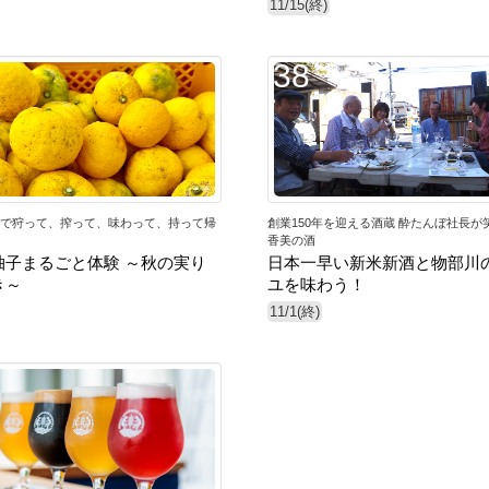
11/15(終)
38
で狩って、搾って、味わって、持って帰
創業150年を迎える酒蔵 酔たんぼ社長が
香美の酒
柚子まるごと体験 ～秋の実り
日本一早い新米新酒と物部川
き～
ユを味わう！
11/1(終)