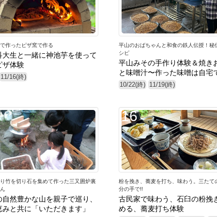
で作ったピザ窯で作る
平山のおばちゃんと和食の鉄人伝授！秘
シピ
科大生と一緒に神池芋を使って
平山みその手作り体験＆焼き
ピザ体験
と味噌汁〜作った味噌は自宅
11/16(終)
10/22(終)
11/19(終)
16
り竹を切り石を集めて作った三又囲炉裏
粉を挽き、蕎麦を打ち、味わう。三たて
ん
分の手で!!
の自然豊かな山を親子で巡り、
古民家で味わう、石臼の粉挽
恵みと共に「いただきます」
める、蕎麦打ち体験