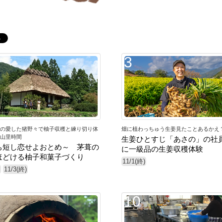
3
の愛した猪野々で柚子収穫と練り切り体
畑に植わっちゅう生姜見たことあるかえ
山里時間
生姜ひとすじ「あさの」の社
ち短し恋せよおとめ～ 茅葺の
に一級品の生姜収穫体験
ほどける柚子和菓子づくり
11/1(終)
11/3(終)
10