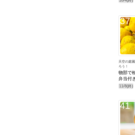
10/4(終)
37
天空の庭園
ろう！
物部で
弁当付
11/8(終)
41