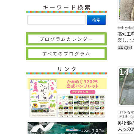
学生と地域
高知工
楽しむ
11/2(終)
14
山で柴をか
で羽釜ごは
奥物部
大地の