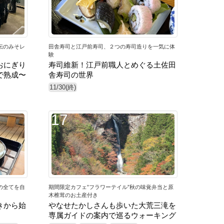
伝のみそレ
田舎寿司と江戸前寿司、２つの寿司造りを一気に体
験
おにぎり
寿司維新！江戸前職人とめぐる土佐田
で熟成〜
舎寿司の世界
11/30(終)
17
の全てを自
期間限定カフェ”フラワーテイル”秋の味覚弁当と原
木椎茸のお土産付き
きから始
やなせたかしさんも歩いた大荒三滝を
専属ガイドの案内で巡るウォーキング