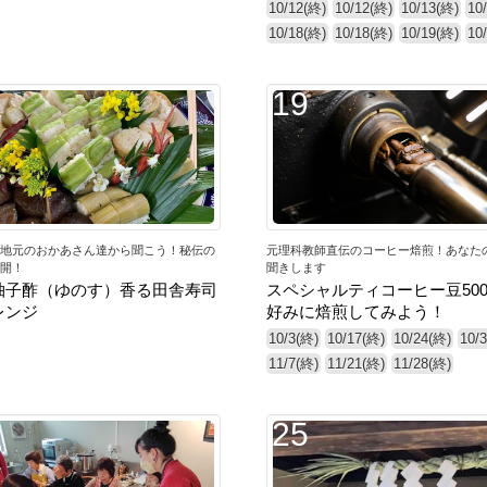
10/12(終)
10/12(終)
10/13(終)
10
10/18(終)
10/18(終)
10/19(終)
10
19
地元のおかあさん達から聞こう！秘伝の
元理科教師直伝のコーヒー焙煎！あなた
開！
聞きします
柚子酢（ゆのす）香る田舎寿司
スペシャルティコーヒー豆500
レンジ
好みに焙煎してみよう！
10/3(終)
10/17(終)
10/24(終)
10/
11/7(終)
11/21(終)
11/28(終)
25