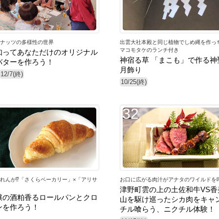
ナッツの多様性の世界
出雲大社本殿と同じ植物でしめ縄を作っ
マコモタケのランチ付き
知ってあなただけのオリジナル
神宿る草 「まこも」で作る神
バターを作ろう！
月飾り
12/7(終)
10/25(終)
32
れんが⁉︎「さくらベーカリー」×「アリサ
お口に広がる肉汁がアナタのワイルドを
津野町雲の上の土佐和牛VS香
醸の酒粕香るロールパンとクロ
山を駆け巡ったシカ肉をキャ
ンを作ろう！
チル喰らう、ニクチル体験！