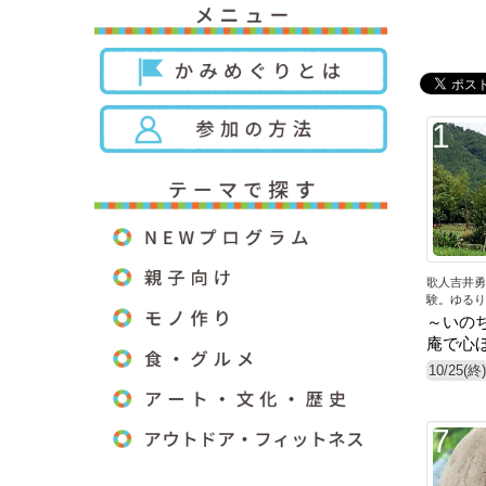
1
歌人吉井勇
験。ゆるり
～いの
庵で心
10/25(終)
7