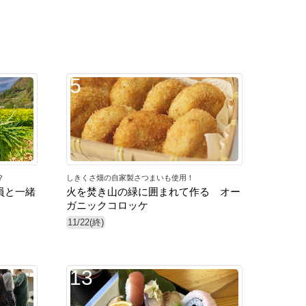
5
？
しきくさ畑の自家製さつまいも使用！
員と一緒
火を焚き山の緑に囲まれて作る オー
ガニックコロッケ
11/22(終)
13