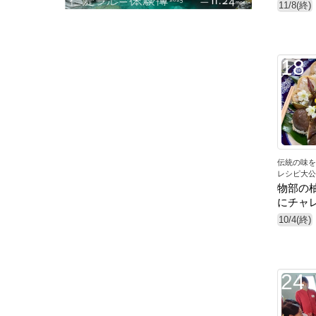
11/8(終)
18
伝統の味を
レシピ大公
物部の
にチャ
10/4(終)
24