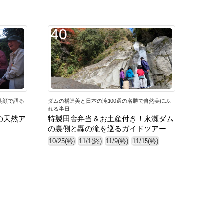
40
笑顔で語る
ダムの構造美と日本の滝100選の名勝で自然美にふ
れる半日
の天然ア
特製田舎弁当＆お土産付き！永瀬ダム
の裏側と轟の滝を巡るガイドツアー
10/25(終)
11/1(終)
11/9(終)
11/15(終)