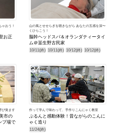
ちゃおう！
山の風とせせらぎを聴きながら あなたの五感を深〜
くひらこう！
聖お正
脳幹ヘッドスパ＆オランダティータイ
ム＠韮生野古民家
10/11(終)
10/11(終)
10/12(終)
10/12(終)
34
呼び覚ます
作って学んで味わって、手作りこんにゃく教室
美市の
ぷるんと感動体験！昔ながらのこんに
ンプ場で
ゃく造り
11/24(終)