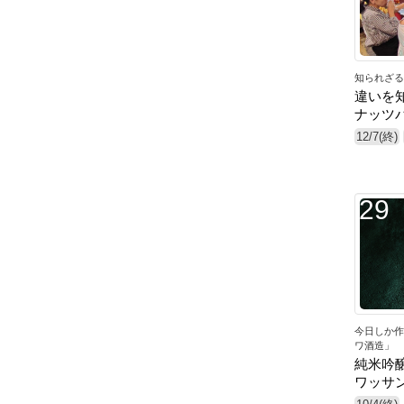
知られざる
違いを
ナッツ
12/7(終)
29
今日しか作
ワ酒造」
純米吟
ワッサ