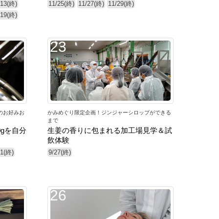
/13(終)
11/25(終)
11/27(終)
11/29(終)
/19(終)
23
のお好みお
かみめぐり限定企画！ジンジャーシロップができる
まで
gを自分
生姜の香りに包まれる加工場見学＆試
飲体験
31(終)
9/27(終)
26