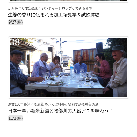
かみめぐり限定企画！ジンジャーシロップができるまで
生姜の香りに包まれる加工場見学＆試飲体験
9/27(終)
38
創業150年を迎える酒蔵 酔たんぼ社長が笑顔で語る香美の酒
日本一早い新米新酒と物部川の天然アユを味わう！
11/1(終)