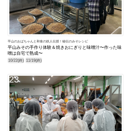
平山のおばちゃんと和食の鉄人伝授！秘伝のみそレシピ
平山みその手作り体験＆焼きおにぎりと味噌汁〜作った味
噌は自宅で熟成〜
10/22(終)
11/19(終)
23