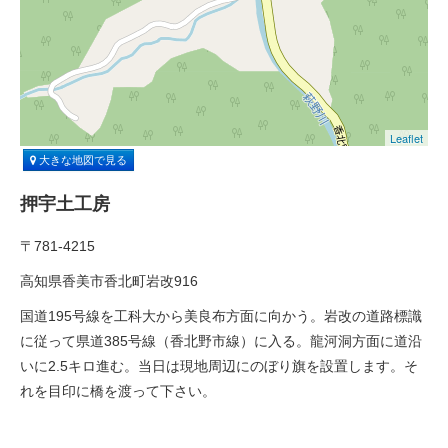
Leaflet
大きな地図で見る
押宇土工房
〒781-4215
高知県香美市香北町岩改916
国道195号線を工科大から美良布方面に向かう。岩改の道路標識
に従って県道385号線（香北野市線）に入る。龍河洞方面に道沿
いに2.5キロ進む。
当日は
現地周辺にのぼり旗を設置します。そ
れを目印に橋を渡って下さい。