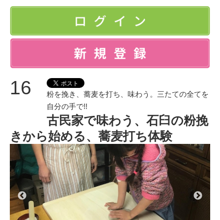
16
粉を挽き、蕎麦を打ち、味わう。三たての全てを
自分の手で!!
古民家で味わう、石臼の粉挽
きから始める、蕎麦打ち体験