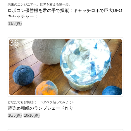
未来のエンジニアへ。世界を変える第一歩。
ロボコン優勝機を君の手で操縦！キャッチロボで巨大UFO
キャッチャー！
11/8(終)
36
どなたでもお気軽に！ペタペタ貼ってみよう♪
藍染め和紙のランプシェード作り
10/5(終)
10/16(終)