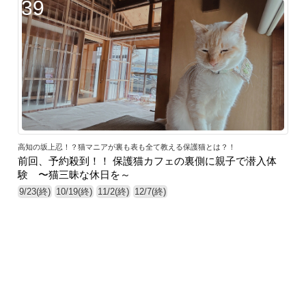
39
高知の坂上忍！？猫マニアが裏も表も全て教える保護猫とは？！
前回、予約殺到！！ 保護猫カフェの裏側に親子で潜入体
験 〜猫三昧な休日を～
9/23(終)
10/19(終)
11/2(終)
12/7(終)