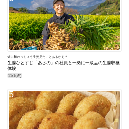
畑に植わっちゅう生姜見たことあるかえ？
生姜ひとすじ「あさの」の社員と一緒に一級品の生姜収穫
体験
11/1(終)
5