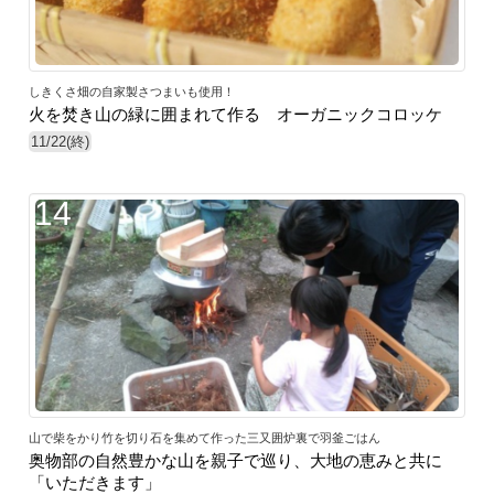
しきくさ畑の自家製さつまいも使用！
火を焚き山の緑に囲まれて作る オーガニックコロッケ
11/22(終)
14
山で柴をかり竹を切り石を集めて作った三又囲炉裏で羽釜ごはん
奥物部の自然豊かな山を親子で巡り、大地の恵みと共に
「いただきます」