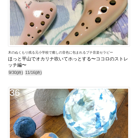
木のぬくもり残る元小学校で癒しの音色に包まれるプチ音楽セラピー
ほっと平山でオカリナ吹いてホっとする〜ココロのストレ
ッチ編〜
9/30(終)
11/16(終)
36