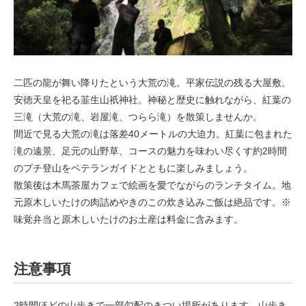
二匹の龍が舞い降りたという大荒の滝。平家伝説の残る大屋敷。
安徳天皇を祀る韮生山祇神社。神秘と歴史に触れながら、紅葉の
三滝（大荒の滝、岩屋滝、つらら滝）を散策しませんか。
間近で見る大荒の滝は落差40メートルの大迫力。紅葉に包まれた
滝の遠景、足元の山野草、コースの魅力を味わい尽くす約2時間
のプチ登山をベテランガイドとともに楽しみましょう。
散策後は木馬茶屋カフェで絵画を愛でながらのランチタイム。地
元原木しいたけの肉詰めやきのこの炊き込みご飯は絶品です。※
味覚弁当と原木しいたけのお土産は料金に含みます。
注意事項
2時間ほどの山歩きで一部勾配のきつい場所があります。山歩き