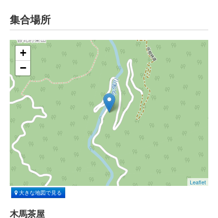
集合場所
+
−
Leaflet
大きな地図で見る
木馬茶屋