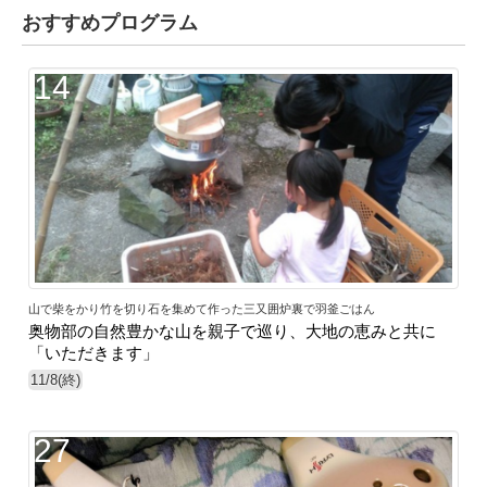
おすすめプログラム
14
山で柴をかり竹を切り石を集めて作った三又囲炉裏で羽釜ごはん
奥物部の自然豊かな山を親子で巡り、大地の恵みと共に
「いただきます」
11/8(終)
27