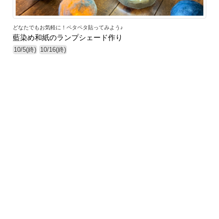
どなたでもお気軽に！ペタペタ貼ってみよう♪
藍染め和紙のランプシェード作り
10/5(終)
10/16(終)