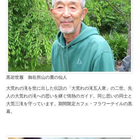
黒岩世履 御在所山の麓の仙人
大荒れの滝を世に出した伝説の「大荒れの滝五人衆」の二世。先
人の大荒れの滝への思いを継ぐ情熱のガイド。同じ思いの同士と
大荒三滝を守っています。期間限定カフェ・フラワーテイルの黒
幕。