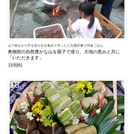
山で柴をかり竹を切り石を集めて作った三又囲炉裏で羽釜ごはん
奥物部の自然豊かな山を親子で巡り、大地の恵みと共に
「いただきます」
11/8(終)
18