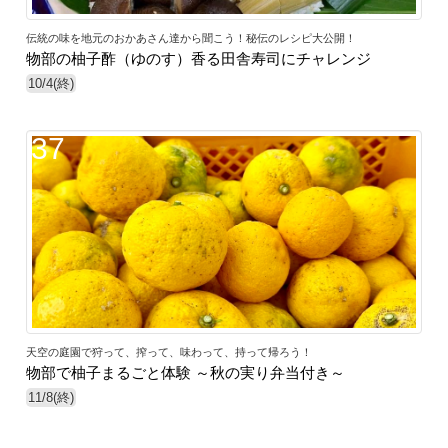
伝統の味を地元のおかあさん達から聞こう！秘伝のレシピ大公開！
物部の柚子酢（ゆのす）香る田舎寿司にチャレンジ
10/4(終)
37
天空の庭園で狩って、搾って、味わって、持って帰ろう！
物部で柚子まるごと体験 ～秋の実り弁当付き～
11/8(終)