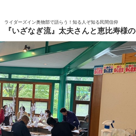
ライダーズイン奥物部で語らう！知る人ぞ知る民間信仰
『いざなぎ流』太夫さんと恵比寿様の