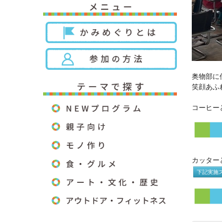
奥物部に
笑顔あふ
コーヒー
カッター
下記実施