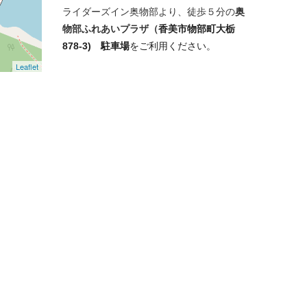
ライダーズイン奥物部より、徒歩５分の
奥
物部ふれあいプラザ（
香美市物部町大栃
878-3) 駐車場
をご利用ください。
Leaflet